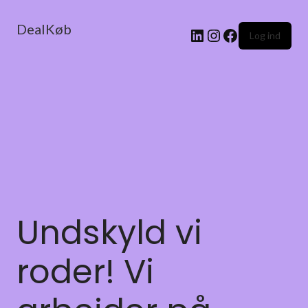
DealKøb
Log ind
Undskyld vi
roder! Vi