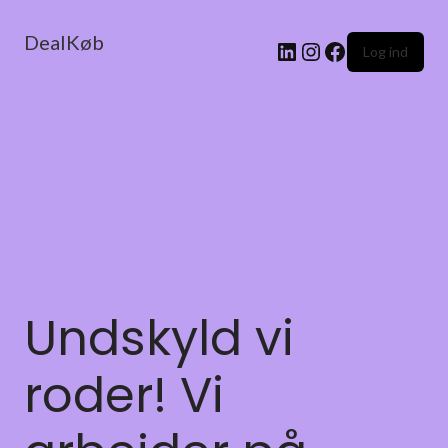
DealKøb
Log ind
Undskyld vi
roder! Vi