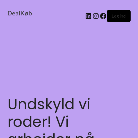
DealKøb
Log ind
Undskyld vi
roder! Vi