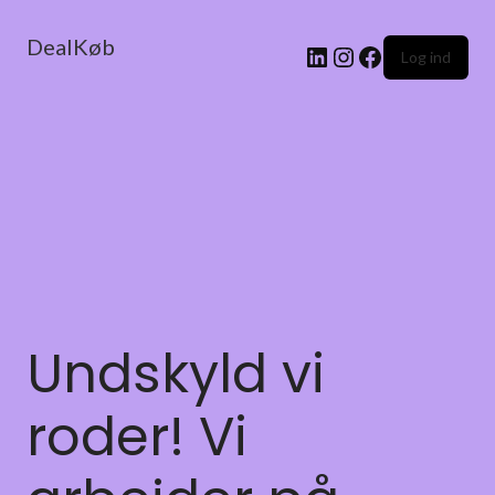
DealKøb
Log ind
Undskyld vi
roder! Vi