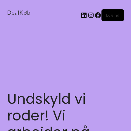
DealKøb
Log ind
Undskyld vi
roder! Vi