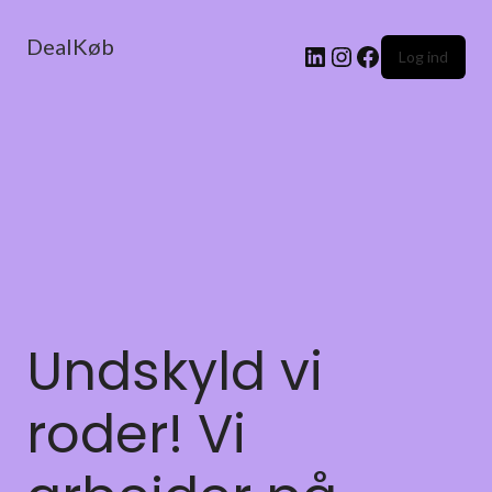
DealKøb
Log ind
Undskyld vi
roder! Vi