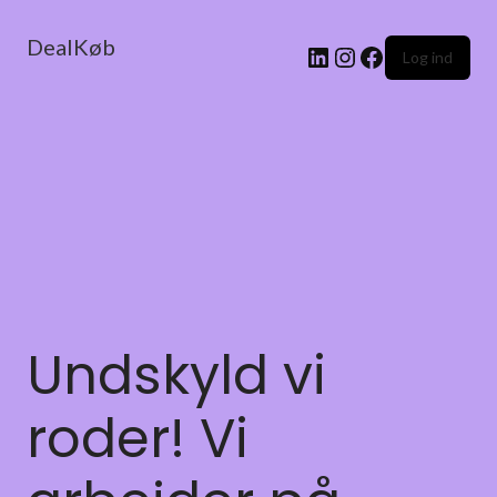
DealKøb
Log ind
Undskyld vi
roder! Vi