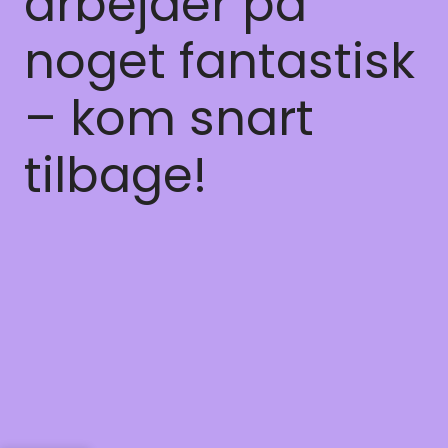
arbejder på
noget fantastisk
– kom snart
tilbage!