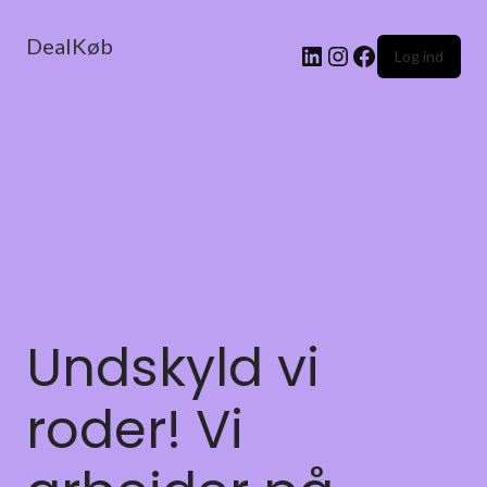
DealKøb
Log ind
Undskyld vi
roder! Vi