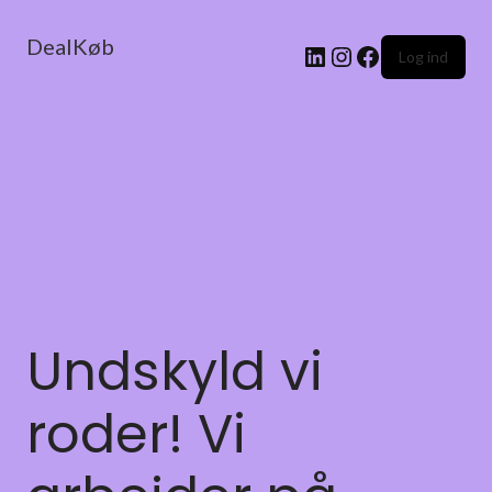
DealKøb
Log ind
Undskyld vi
roder! Vi