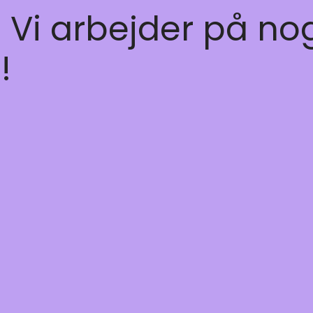
! Vi arbejder på no
!