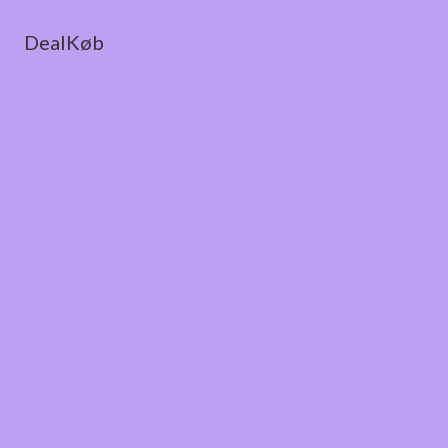
DealKøb