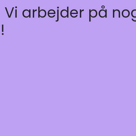
! Vi arbejder på no
!