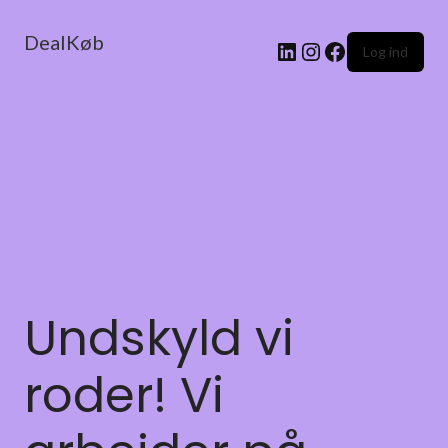
DealKøb
Log ind
Undskyld vi
roder! Vi