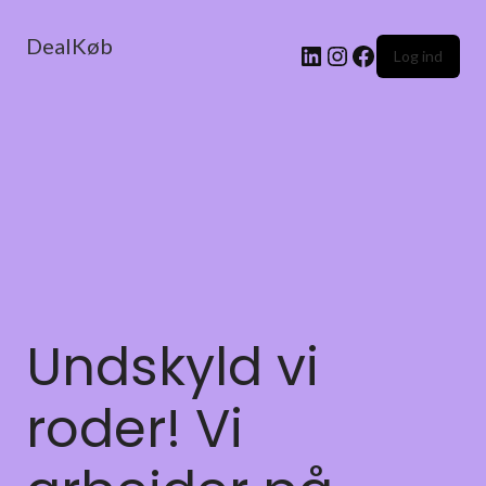
DealKøb
Log ind
Undskyld vi
roder! Vi