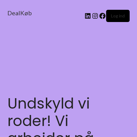
DealKøb
Log ind
Undskyld vi
roder! Vi