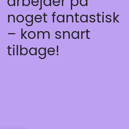
arbejder på
noget fantastisk
– kom snart
tilbage!