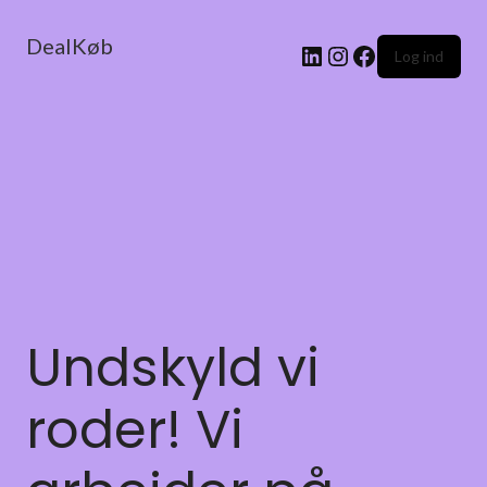
DealKøb
Log ind
Undskyld vi
roder! Vi