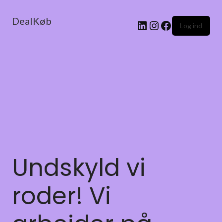
DealKøb
Log ind
Undskyld vi
roder! Vi