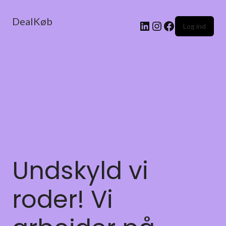
DealKøb
Log ind
Undskyld vi
roder! Vi