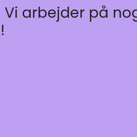
! Vi arbejder på no
!