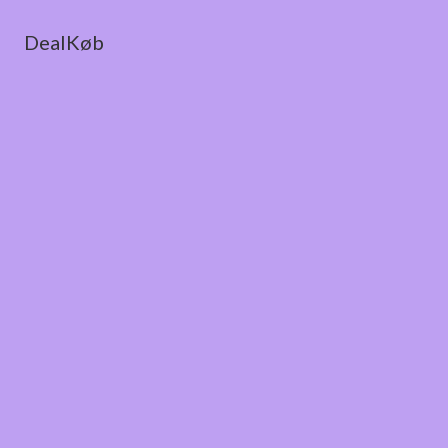
DealKøb