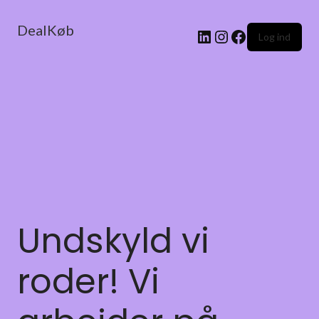
DealKøb
Log ind
Undskyld vi
roder! Vi