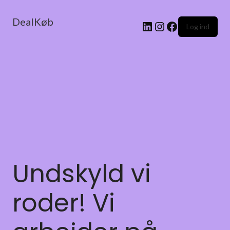
DealKøb
Log ind
Undskyld vi
roder! Vi