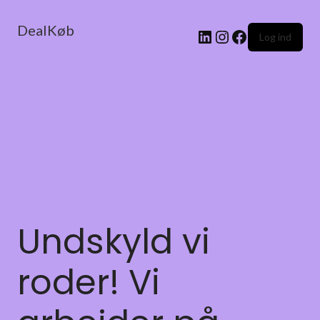
DealKøb
Log ind
Undskyld vi
roder! Vi