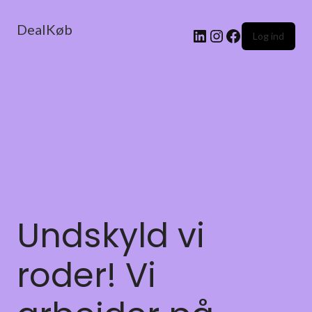
DealKøb
Log ind
Undskyld vi
roder! Vi