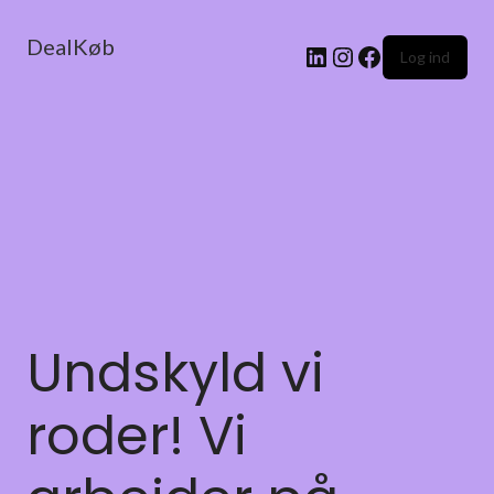
DealKøb
Log ind
Undskyld vi
roder! Vi