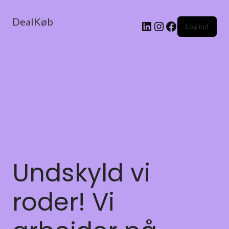
DealKøb
Log ind
Undskyld vi
roder! Vi