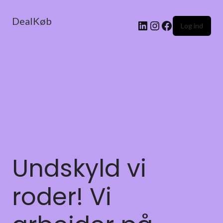
DealKøb
Log ind
Undskyld vi
roder! Vi