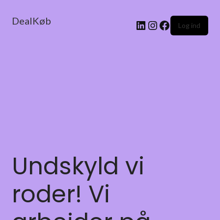
DealKøb
Log ind
Undskyld vi
roder! Vi