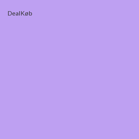
DealKøb