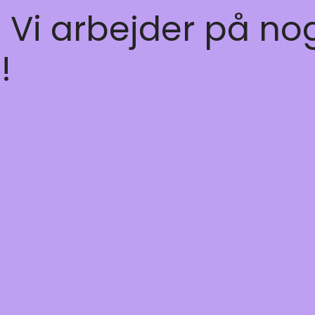
! Vi arbejder på no
!