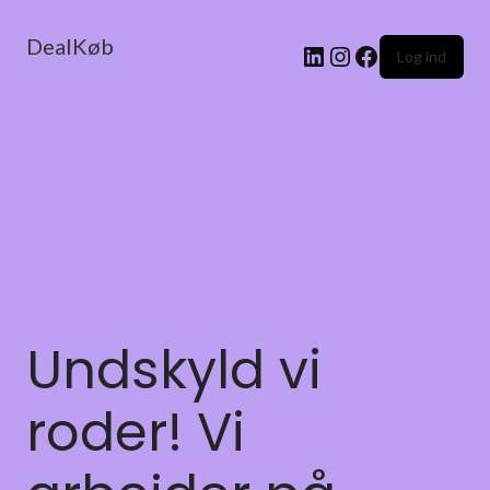
DealKøb
Log ind
Undskyld vi
roder! Vi