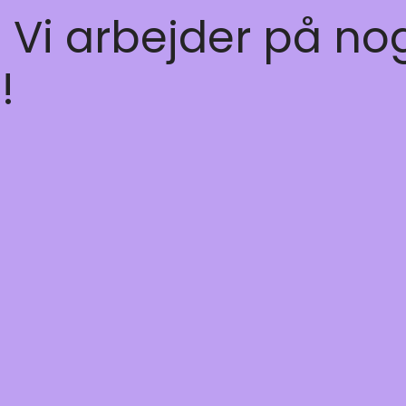
! Vi arbejder på no
!