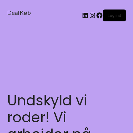
DealKøb
Log ind
Undskyld vi
roder! Vi