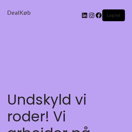
DealKøb
Log ind
Undskyld vi
roder! Vi