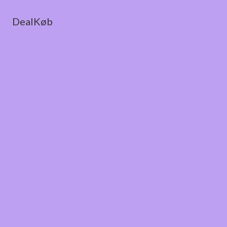
DealKøb