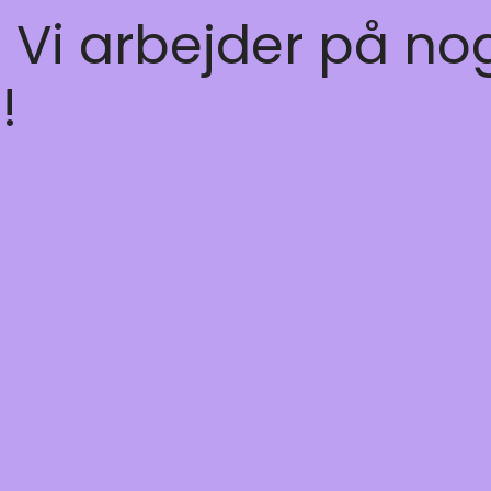
! Vi arbejder på no
!