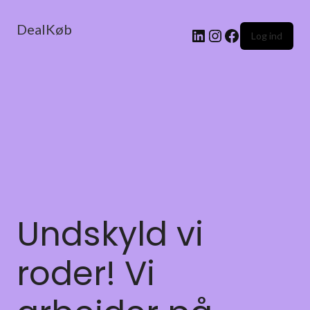
DealKøb
Log ind
Undskyld vi
roder! Vi