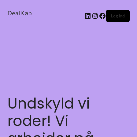
DealKøb
Log ind
Undskyld vi
roder! Vi