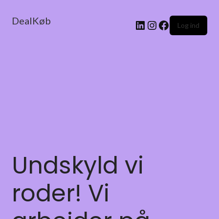
DealKøb
Log ind
Undskyld vi
roder! Vi