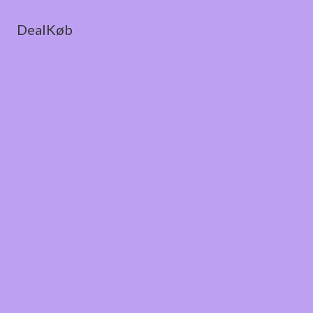
DealKøb