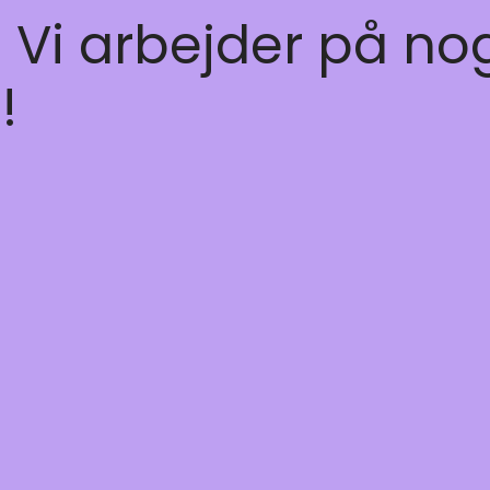
! Vi arbejder på no
!