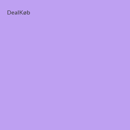
DealKøb