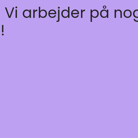
! Vi arbejder på no
!