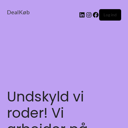
DealKøb
Log ind
Undskyld vi
roder! Vi