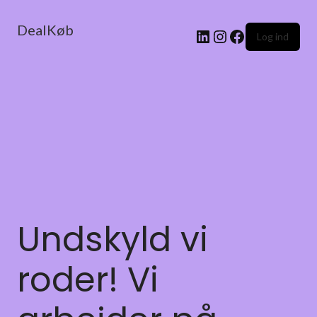
DealKøb
Log ind
Undskyld vi
roder! Vi