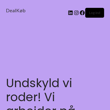
DealKøb
Log ind
Undskyld vi
roder! Vi