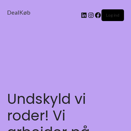
DealKøb
Log ind
Undskyld vi
roder! Vi