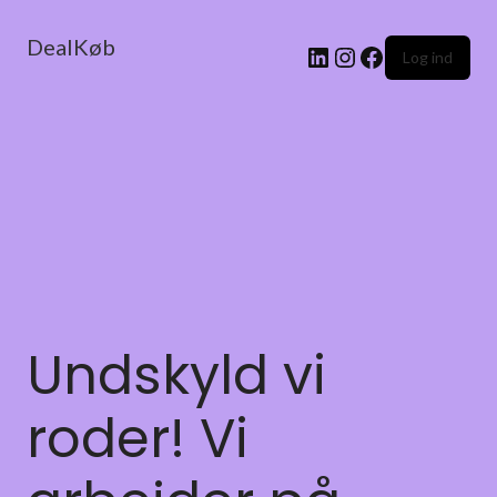
DealKøb
Log ind
Undskyld vi
roder! Vi