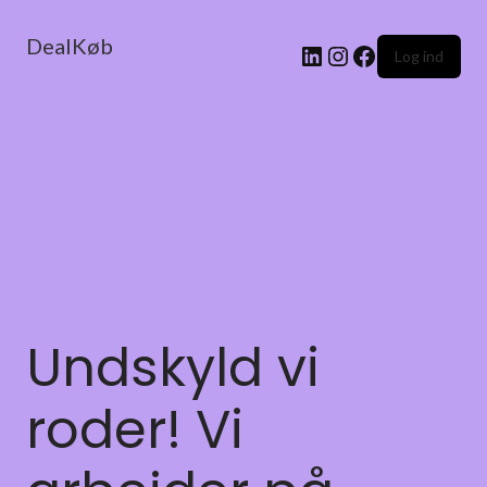
DealKøb
Log ind
Undskyld vi
roder! Vi