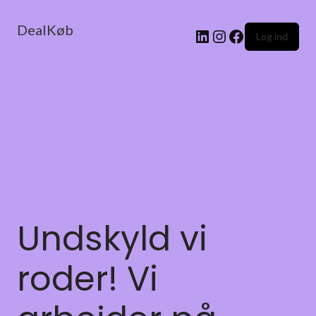
DealKøb
Log ind
Undskyld vi
roder! Vi