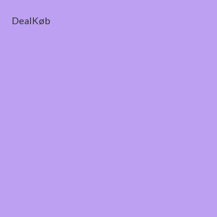
DealKøb