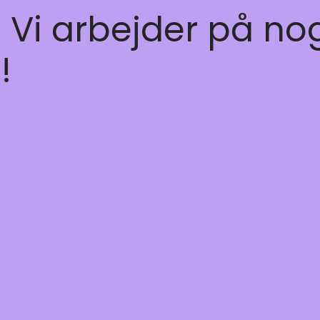
! Vi arbejder på no
!