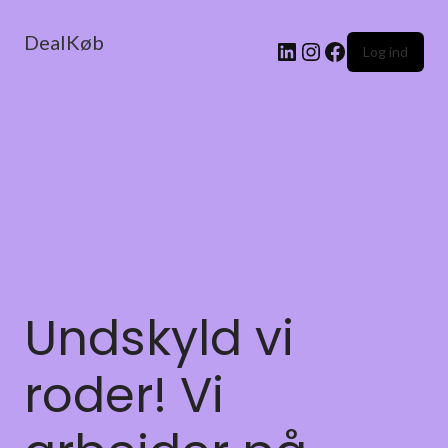
DealKøb
Log ind
Undskyld vi
roder! Vi