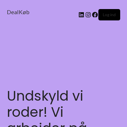
DealKøb
Log ind
Undskyld vi
roder! Vi