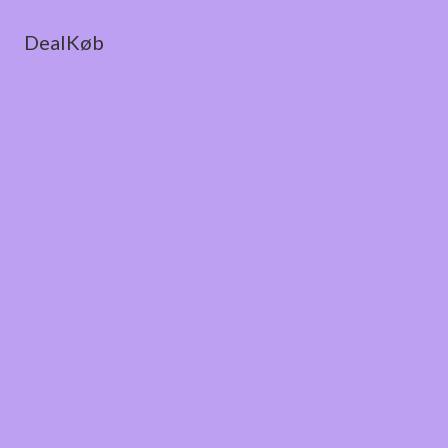
DealKøb