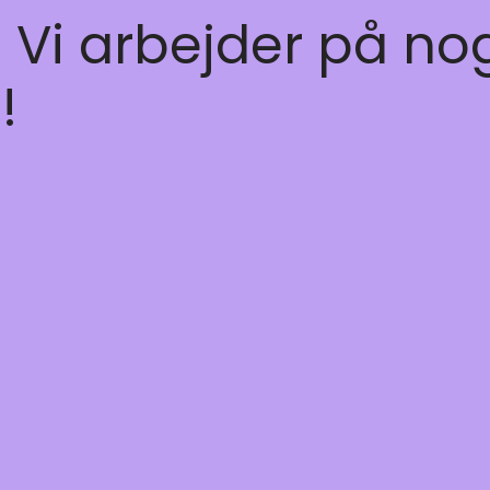
! Vi arbejder på no
!