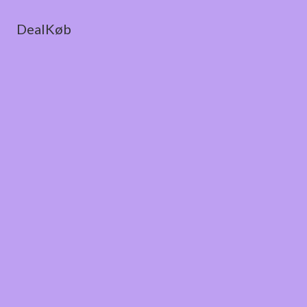
DealKøb