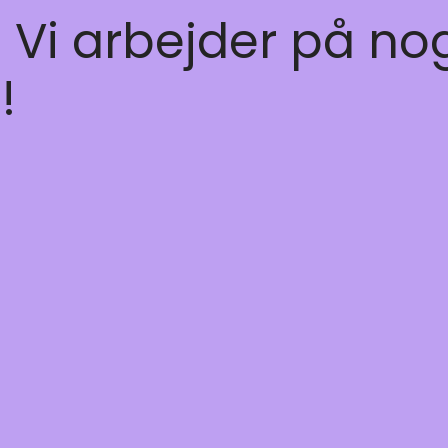
! Vi arbejder på no
!