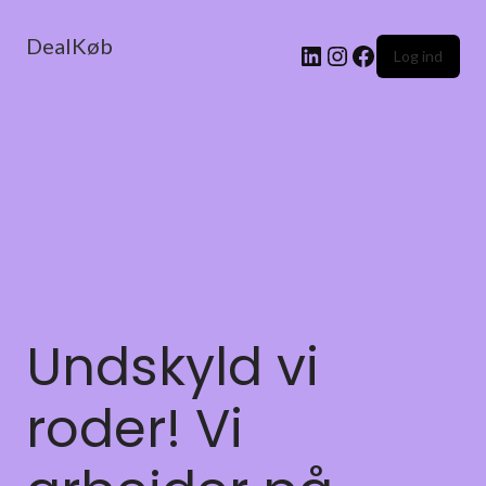
DealKøb
Log ind
Undskyld vi
roder! Vi